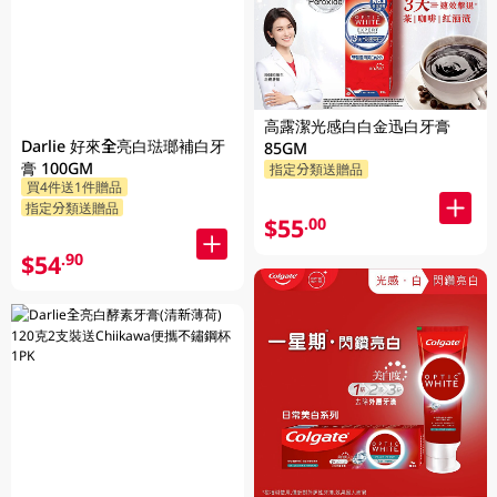
高露潔光感白白金迅白牙膏
Darlie 好來全亮白琺瑯補白牙
85GM
膏 100GM
指定分類送贈品
買4件送1件贈品
指定分類送贈品
$55
.00
$54
.90