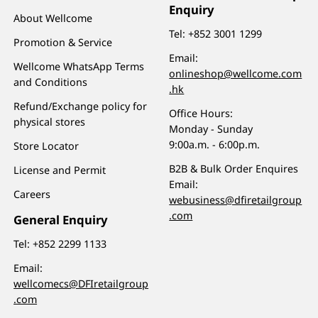
Enquiry
About Wellcome
Tel:
+852 3001 1299
Promotion & Service
Email:
Wellcome WhatsApp Terms
onlineshop@wellcome.com
and Conditions
.hk
Refund/Exchange policy for
Office Hours:
physical stores
Monday - Sunday
9:00a.m. - 6:00p.m.
Store Locator
B2B & Bulk Order Enquires
License and Permit
Email:
Careers
webusiness@dfiretailgroup
.com
General Enquiry
Tel:
+852 2299 1133
Email:
wellcomecs@DFIretailgroup
.com