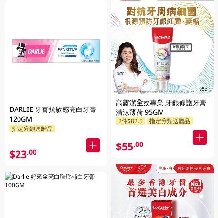
高露潔全效專業 牙齦修護牙膏
DARLIE 牙膏抗敏感亮白牙膏
清涼薄荷 95GM
120GM
2件$82.5
指定分類送贈品
指定分類送贈品
$55
.00
$23
.00