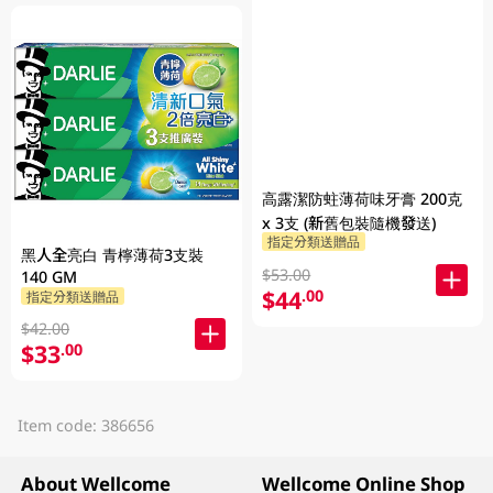
高露潔防蛀薄荷味牙膏 200克
x 3支 (新舊包裝隨機發送)
指定分類送贈品
黑人全亮白 青檸薄荷3支裝
$53.00
140 GM
$44
.00
指定分類送贈品
$42.00
$33
.00
Item code: 386656
About Wellcome
Wellcome Online Shop