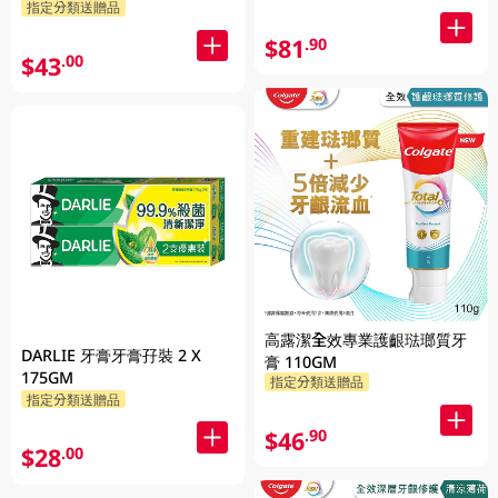
指定分類送贈品
$81
.90
$43
.00
高露潔全效專業護齦琺瑯質牙
DARLIE 牙膏牙膏孖裝 2 X
膏 110GM
175GM
指定分類送贈品
指定分類送贈品
$46
.90
$28
.00