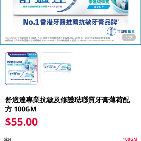
1/2
舒適達專業抗敏及修護琺瑯質牙膏薄荷配
方 100GM
$55.00
Size
100GM