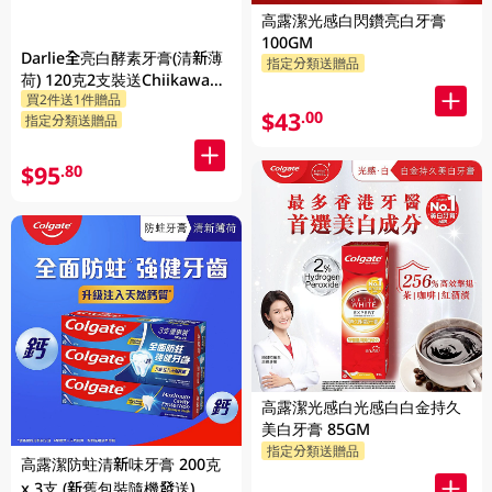
高露潔光感白閃鑽亮白牙膏
100GM
Darlie全亮白酵素牙膏(清新薄
指定分類送贈品
荷) 120克2支裝送Chiikawa便
買2件送1件贈品
攜不鏽鋼杯 1PK
$43
.00
指定分類送贈品
$95
.80
高露潔光感白光感白白金持久
美白牙膏 85GM
指定分類送贈品
高露潔防蛀清新味牙膏 200克
x 3支 (新舊包裝隨機發送)