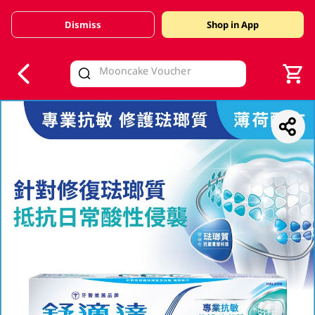
Dismiss
Shop in App
V
alid Until 30 June 2026