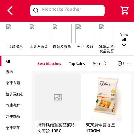
V
alid Until 30 June 2026
View
all
原箱優惠
水果及蔬菜
肉類及海鮮
米, 油及麵
乳製品,冷凍
早餐及
食品及蛋類
All
Best Matches
Top Sales
Price
Filter
雪糕
急凍肉類
餃子及點心
FAILED
急凍海鮮
方便食品
灣仔碼頭寬葉韮菜豚
東東鮮蝦雲吞皇
急凍蔬菜
肉煎餃 10PC
170GM