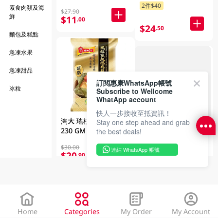
2件$40
素食肉類及海
$27.90
鮮
$11
.00
$24
.50
麵包及糕點
急凍水果
急凍甜品
訂閱惠康WhatsApp帳號
FAILED
冰粒
Subscribe to Wellcome
WhatApp account
快人一步接收至抵資訊！
淘大 瑤柱頂級糯米雞
Stay one step ahead and grab
加拿大 格陵蘭比目魚
230 GM
the best deals!
柳 3PC (包裝及品牌隨
$30.00
連結 WhatsApp 帳號
機發放)
$20
.90
$60.00
$45
.00
Home
Categories
My Order
My Account