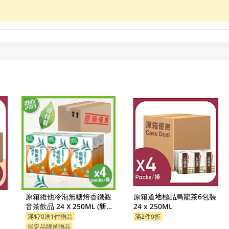
原箱維他冷泡無糖焙香鐵觀
原箱道地極品烏龍茶6包裝
音茶飲品 24 X 250ML (新舊
24 x 250ML
包裝隨機發貨)
滿$70送1件贈品
滿2件9折
指定品牌送贈品