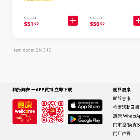
$58.00
$76.00
$51
$56
.60
.00
Item code: 214346
夠抵夠齊 一APP買到 立即下載
關於惠康
關於惠康
推廣活動及服
惠康 Whats
門市退/換貨
門店位置