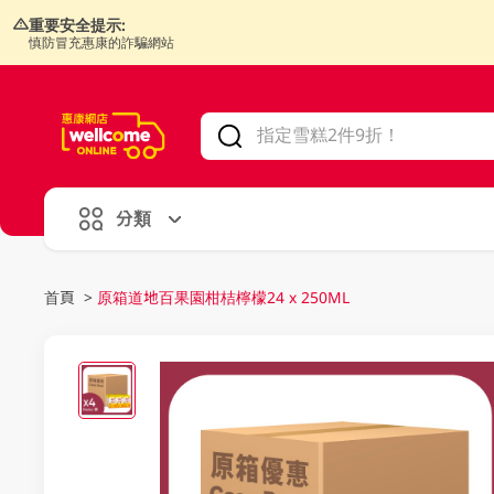
重要安全提示:
慎防冒充惠康的詐騙網站
V
alid Until 30 June 2026
分類
首頁
>
原箱道地百果園柑桔檸檬24 x 250ML