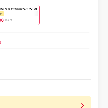
百果園柑桔檸檬24 x 250ML
9折
90
$66.00
國