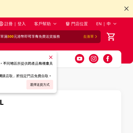
註冊 | 登入
客戶幫助
門店位置
EN | 中
訂單滿
500
元港幣即可享有免費送貨服務
去湊單
，不同地區所提供的產品有機會具
「網購店取」於指定門店免費自取。
選擇送貨方式
L