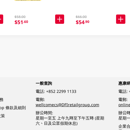
$58.00
$66.00
$51
$54
.60
.90
一般查詢
惠康
電話:
+852 2299 1133
電話:
務
電郵:
電郵:
wellcomecs@DFIretailgroup.com
onlin
App 條款及細則
辦公時間:
辦公時
政策
星期一至五 上午九時至下午五時 (星期
星期一
六、日及公眾假期休息)
企業