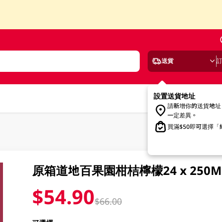
送貨
設置送貨地址
請新增你的送貨地址
一定差異。
買滿$50即可選擇
原箱道地百果園柑桔檸檬24 x 250M
$54.90
$66.00