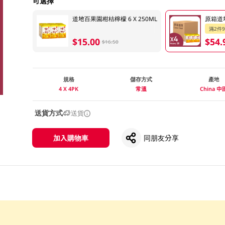
可選擇
道地百果園柑桔檸檬 6 X 250ML
原箱道地
滿2件
$15.00
$54.
$16.50
規格
儲存方式
產地
4 X 4PK
常溫
China 中
送貨方式
送貨
加入購物車
同朋友分享