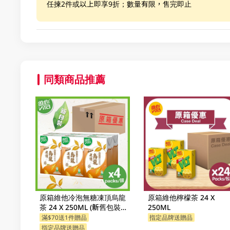
任揀2件或以上即享9折；數量有限，售完即止
同類商品推薦
原箱維他冷泡無糖凍頂烏龍
原箱維他檸檬茶 24 X
茶 24 X 250ML (新舊包裝隨
250ML
機發貨)
滿$70送1件贈品
指定品牌送贈品
指定品牌送贈品