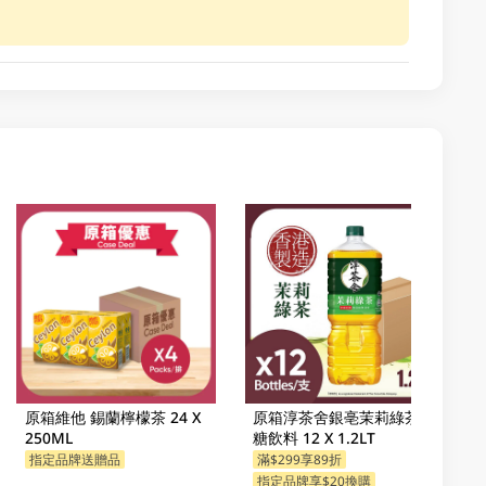
原箱維他 錫蘭檸檬茶 24 X
原箱淳茶舍銀亳茉莉綠茶無
250ML
糖飲料 12 X 1.2LT
指定品牌送贈品
滿$299享89折
指定品牌享$20換購