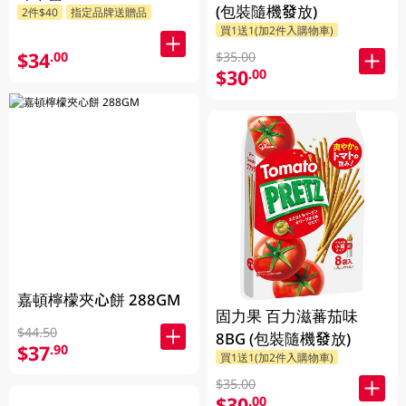
(包裝隨機發放)
2件$40
指定品牌送贈品
買1送1(加2件入購物車)
$34
.00
$35.00
$30
.00
嘉頓檸檬夾心餅 288GM
固力果 百力滋蕃茄味
$44.50
8BG (包裝隨機發放)
$37
.90
買1送1(加2件入購物車)
$35.00
$30
.00