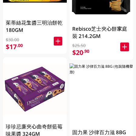
茱蒂絲花生醬三明治餅乾
Rebisco芝士夾心餅家庭
180GM
裝 214.2GM
$30.00
$17
.00
$25.50
$20
.90
珍珍忌廉夾心曲奇餅藍莓
固力果 沙律百力滋 8BG
味果醬 324GM