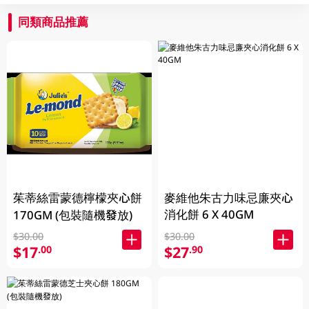
同類商品推薦
茱蒂絲雷蒙德檸檬夾心餅
麥維他朱古力味忌廉夾心
消化餅 6 X 40GM
170GM (包裝隨機發放)
$30.00
$30.00
$17
$27
.00
.90