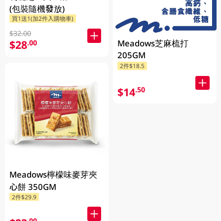
(包裝隨機發放)
買1送1(加2件入購物車)
$32.00
Meadows芝麻梳打
$28
.00
205GM
2件$18.5
$14
.50
Meadows檸檬味麥芽夾
心餅 350GM
2件$29.9
.00