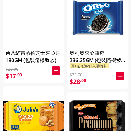
茱蒂絲雷蒙德芝士夾心餅
奧利奧夾心曲奇
180GM (包裝隨機發放)
236.25GM (包裝隨機發
買1送1(加2件入購物車)
放)
$30.00
$17
.00
$32.00
$28
.00