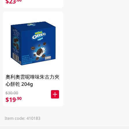
$23
奧利奧雲呢嗱味朱古力夾
心餅乾 204g
$30.00
$19
.90
Item code: 410183