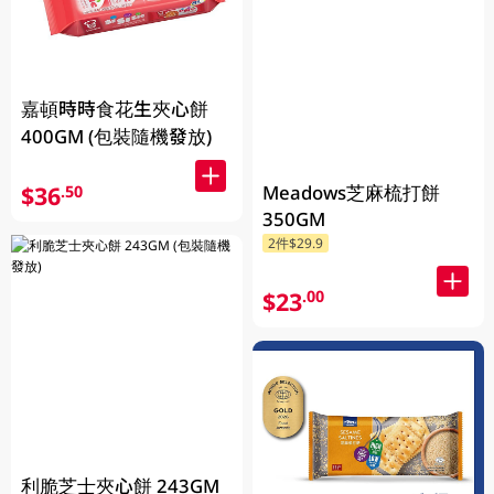
嘉頓時時食花生夾心餅
400GM (包裝隨機發放)
Meadows芝麻梳打餅
$36
.50
350GM
2件$29.9
$23
.00
利脆芝士夾心餅 243GM