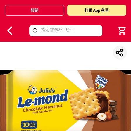
關閉
打開 App 落單
V
alid Until 30 June 2026