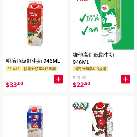
維他高鈣低脂牛奶
明治頂級鮮牛奶 946ML
946ML
2件$46
指定分類享$13換購
指定分類享$13換購
$23.50
$33
$22
.00
.50