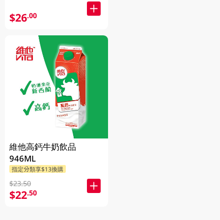
$26
.00
維他高鈣牛奶飲品
946ML
指定分類享$13換購
$23.50
$22
.50