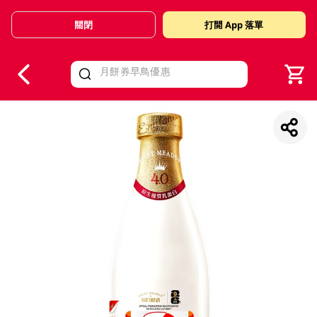
關閉
打開 App 落單
V
alid Until 30 June 2026