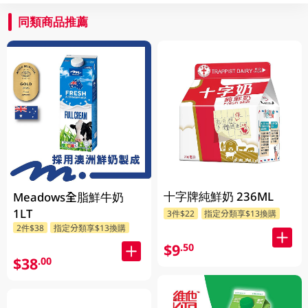
同類商品推薦
十字牌純鮮奶 236ML
Meadows全脂鮮牛奶
1LT
3件$22
指定分類享$13換購
2件$38
指定分類享$13換購
$9
.50
$38
.00