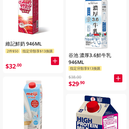
維記鮮奶 946ML
2件$50
指定分類享$13換購
谷池 濃厚3.6鮮牛乳
946ML
$32
.00
指定分類享$13換購
$38.00
$29
.90