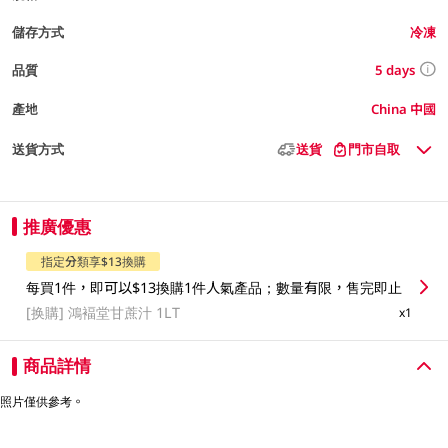
儲存方式
冷凍
5 days
品質
產地
China 中國
送貨方式
送貨
門市自取
推廣優惠
指定分類享$13換購
每買1件，即可以$13換購1件人氣產品；數量有限，售完即止
[换購]
鴻褔堂甘蔗汁 1LT
x1
商品詳情
照片僅供參考。