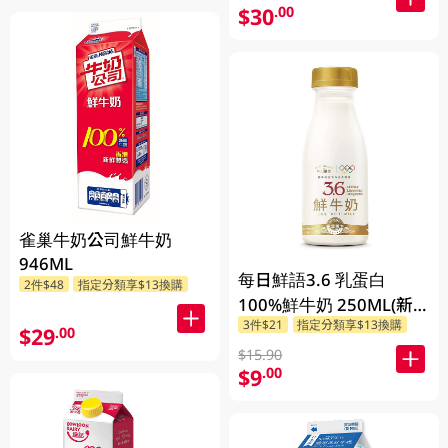
$30
.00
雀巢牛奶公司鮮牛奶
946ML
每日鮮語3.6 乳蛋白
2件$48
指定分類享$13換購
100%鮮牛奶 250ML(新
3件$21
指定分類享$13換購
舊包裝隨機發貨)
$29
.00
$15.90
$9
.00