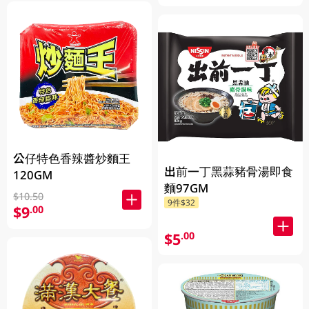
公仔特色香辣醬炒麵王
出前一丁黑蒜豬骨湯即食
120GM
麵97GM
$10.50
9件$32
$9
.00
$5
.00