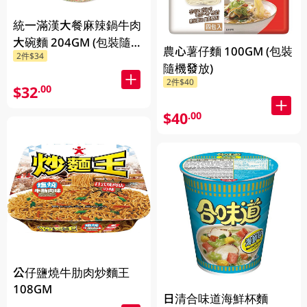
統一滿漢大餐麻辣鍋牛肉
大碗麵 204GM (包裝隨機
農心薯仔麵 100GM (包裝
2件$34
發放)
隨機發放)
2件$40
$32
.00
$40
.00
公仔鹽燒牛肋肉炒麵王
108GM
日清合味道海鮮杯麵