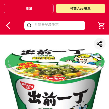
關閉
打開 App 落單
V
alid Until 30 June 2026