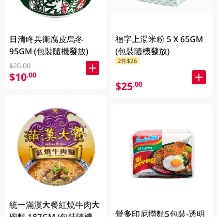
日清咚兵衛腐皮烏冬
福字上湯米粉 5 X 65GM
95GM (包裝隨機發放)
(包裝隨機發放)
2件$26
$20.00
$10
.00
$25
.00
統一滿漢大餐紅燒牛肉大
營多印尼撈麵5包裝-透明
碗麵 187GM (包裝隨機發