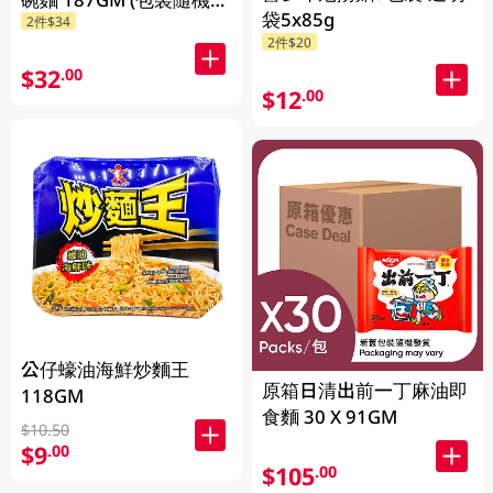
袋5x85g
2件$34
放)
2件$20
$32
.00
$12
.00
公仔蠔油海鮮炒麵王
原箱日清出前一丁麻油即
118GM
食麵 30 X 91GM
$10.50
$9
.00
$105
.00