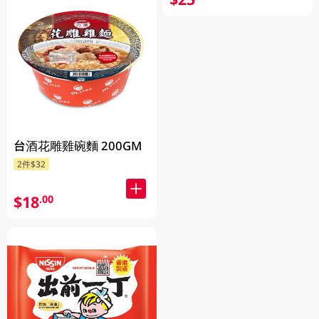
台酒花雕雞碗麵 200GM
2件$32
$18
.00