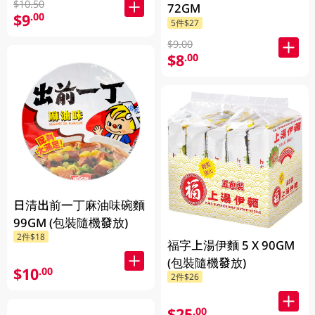
$10.50
72GM
$9
.00
5件$27
$9.00
$8
.00
日清出前一丁麻油味碗麵
99GM (包裝隨機發放)
2件$18
福字上湯伊麵 5 X 90GM
(包裝隨機發放)
$10
.00
2件$26
$25
.00