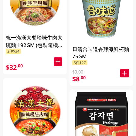
統一滿漢大餐珍味牛肉大
碗麵 192GM (包裝隨機發
日清合味道香辣海鮮杯麵
2件$34
放)
75GM
5件$27
$32
.00
$9.00
$8
.00