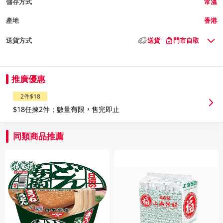
儲存方式
常溫
產地
香港
送貨方式
送貨
門市自取
推廣優惠
2件$18
$18任揀2件；數量有限，售完即止
同類商品推薦