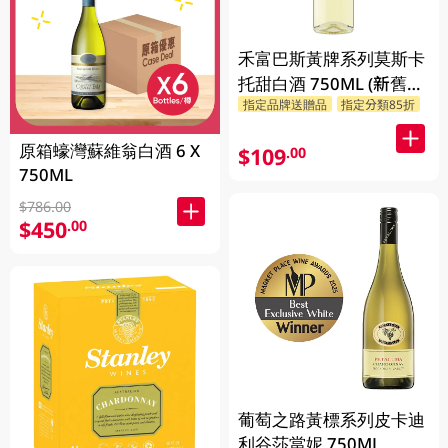
禾富巴斯黃牌系列莫斯卡
托甜白酒 750ML (新舊包
指定品牌送贈品
指定分類85折
裝隨機發貨)
原箱蠔灣蘇維翁白酒 6 X
$109
.00
750ML
$786.00
$450
.00
葡萄之路黃標系列皮卡迪
利谷莎當妮 750ML