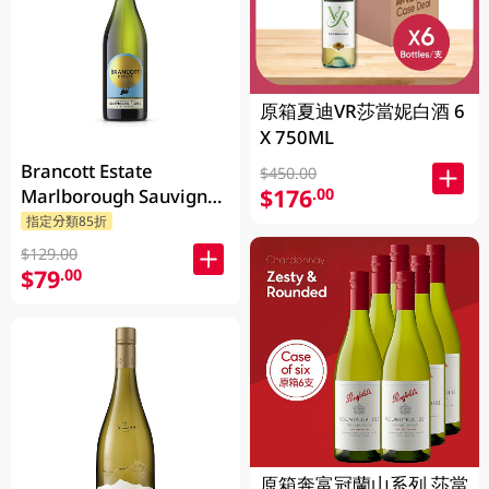
原箱夏迪VR莎當妮白酒 6
X 750ML
Brancott Estate
$450.00
$176
.00
Marlborough Sauvignon
Blanc 750ML
指定分類85折
$129.00
$79
.00
原箱奔富冠蘭山系列 莎當