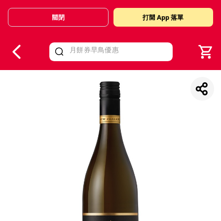
關閉
打開 App 落單
V
alid Until 30 June 2026