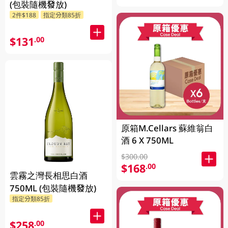
(包裝隨機發放)
2件$188
指定分類85折
$131
.00
原箱M.Cellars 蘇維翁白
酒 6 X 750ML
$300.00
$168
.00
雲霧之灣長相思白酒
750ML (包裝隨機發放)
指定分類85折
$258
.00