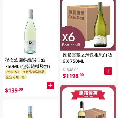
原箱雲霧之灣長相思白酒
秘石酒園蘇維翁白酒
6 X 750ML
750ML (包裝隨機發放)
$1548.00
2件$150
指定品牌送贈品
$1198
.00
指定分類85折
$139
.00