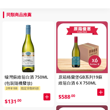
同類商品推薦
蠔灣蘇維翁白酒 750ML
原箱格蘭堡GB系列19蘇
維翁白酒 6 X 750ML
(包裝隨機發放)
2件$188
指定分類85折
$588
.00
$131
.00