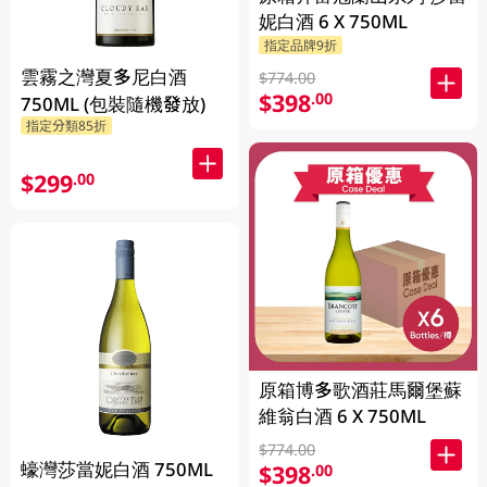
妮白酒 6 X 750ML
指定品牌9折
雲霧之灣夏多尼白酒
$774.00
$398
.00
750ML (包裝隨機發放)
指定分類85折
$299
.00
原箱博多歌酒莊馬爾堡蘇
維翁白酒 6 X 750ML
$774.00
蠔灣莎當妮白酒 750ML
$398
.00