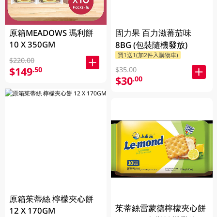
原箱MEADOWS 瑪利餅
固力果 百力滋蕃茄味
10 X 350GM
8BG (包裝隨機發放)
買1送1(加2件入購物車)
$220.00
$149
.50
$35.00
$30
.00
原箱茱蒂絲 檸檬夾心餅
茱蒂絲雷蒙德檸檬夾心餅
12 X 170GM