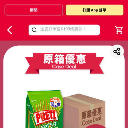
關閉
打開 App 落單
V
alid Until 30 June 2026