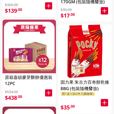
170GM (包裝隨機發放)
$360.00
$139
.00
$30.00
$17
.00
原箱嘉頓麥芽酥餅優惠裝
固力果 朱古力百奇餅乾條
12PC
8BG (包裝隨機發放)
$534.00
買1送1(加2件入購物車)
$438
.00
$35
.00