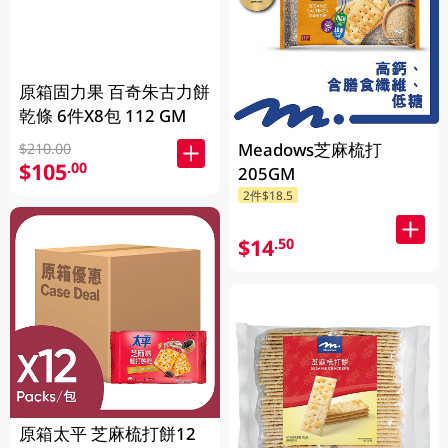
原箱固力果 百奇朱古力餅
乾條 6件X8包 112 GM
Meadows芝麻梳打
$210.00
$105
.00
205GM
2件$18.5
$14
.50
原箱太平 芝麻梳打餅12