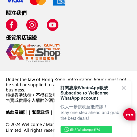
關注我們
優質纲店認證
Under the law of Hong Kong, intoxicating liquor must not
be sold or supplied to a minor (under 18) in the course of
訂閱惠康WhatsApp帳號
business.
Subscribe to Wellcome
根據香港法律，不得在業務過程中，向未成年人 (18 歲以下人士)
WhatApp account
售賣或供應令人醺醉的酒類。
快人一步接收至抵資訊！
條款及細則
|
私隱政策
|
DFI零售集團
Stay one step ahead and grab
the best deals!
© 2024 Wellcome / Market Place. The Dairy Farm Company
連結 WhatsApp 帳號
Limited. All rights reserved.