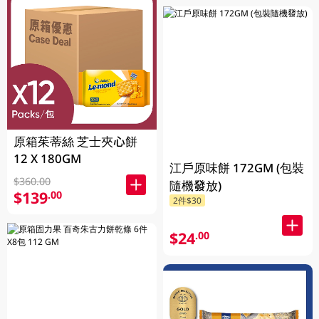
原箱茱蒂絲 芝士夾心餅
12 X 180GM
江戶原味餅 172GM (包裝
$360.00
隨機發放)
$139
.00
2件$30
$24
.00