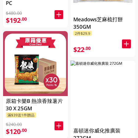
PC
$480.00
Meadows芝麻梳打餅
$192
.00
350GM
2件$29.9
$22
.00
原箱卡樂B 熱浪香辣薯片
30 X 25GM
滿$39送1件贈品
$240.00
嘉頓迷你威化推廣裝
$120
.00
272GM