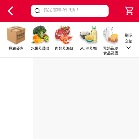
V
alid Until 30 June 2026
顯示
全部
原箱優惠
水果及蔬菜
肉類及海鮮
米, 油及麵
乳製品,冷凍
早餐及
食品及蛋類