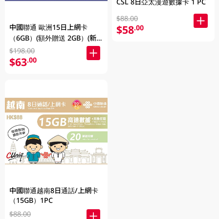
CSL 8日亞太漫遊數據卡 1 PC
$88.00
中國聯通 歐洲15日上網卡
$58
.00
（6GB）(額外贈送 2GB）(新
舊包裝隨機發貨)
$198.00
$63
.00
中國聯通越南8日通話/上網卡
（15GB）1PC
$88.00