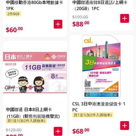
中國移動香港80Gb本地數據卡
中國聯通南韓8日通話/上網卡
1PK
（20GB）1PC
2件$68
$199.00
$88
.00
$60
.00
CSL 3日中港澳漫遊儲值卡 1
中國聯通 日本8日上網卡
PC
買1送1(加2件入購物車)
(11GB）(新舊包裝隨機發貨)
買1送1(加2件入購物車)
$68
.00
$128.00
.00