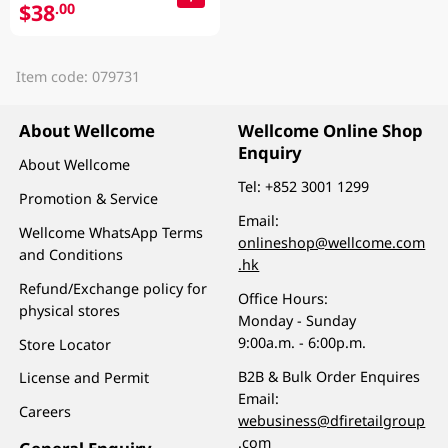
$38
.00
Item code: 079731
About Wellcome
Wellcome Online Shop
Enquiry
About Wellcome
Tel:
+852 3001 1299
Promotion & Service
Email:
Wellcome WhatsApp Terms
onlineshop@wellcome.com
and Conditions
.hk
Refund/Exchange policy for
Office Hours:
physical stores
Monday - Sunday
9:00a.m. - 6:00p.m.
Store Locator
B2B & Bulk Order Enquires
License and Permit
Email:
Careers
webusiness@dfiretailgroup
.com