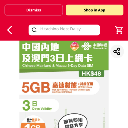
Dismiss
Shop in App
V
alid Until 30 June 2026