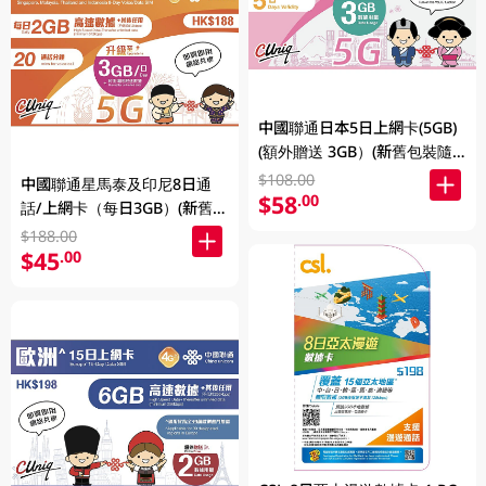
中國聯通日本5日上網卡(5GB)
(額外贈送 3GB）(新舊包裝隨
機發貨) 1PC
$108.00
中國聯通星馬泰及印尼8日通
$58
.00
話/上網卡（每日3GB）(新舊包
裝隨機發貨)1PC
$188.00
$45
.00