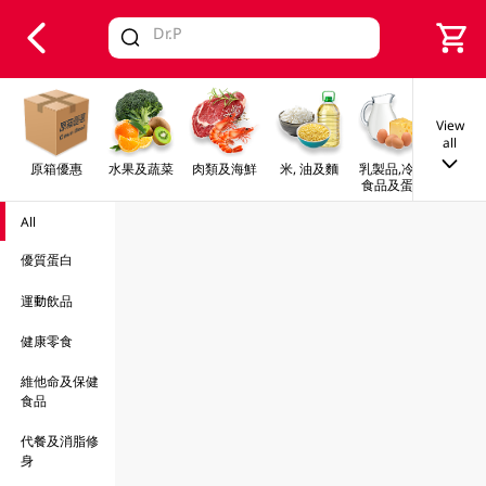
V
alid Until 30 June 2026
View
all
原箱優惠
水果及蔬菜
肉類及海鮮
米, 油及麵
乳製品,冷凍
早餐及
食品及蛋類
All
優質蛋白
運動飲品
健康零食
維他命及保健
食品
代餐及消脂修
身