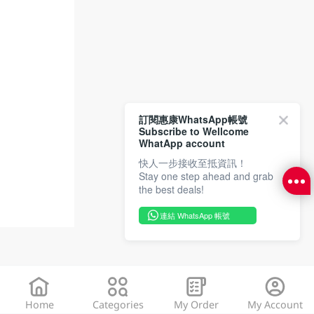
訂閱惠康WhatsApp帳號
Subscribe to Wellcome
WhatApp account
快人一步接收至抵資訊！
Stay one step ahead and grab
the best deals!
連結 WhatsApp 帳號
Home
Categories
My Order
My Account