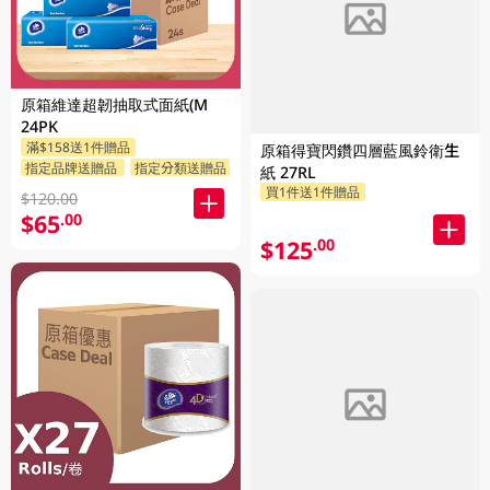
原箱維達超韌抽取式面紙(M
24PK
滿$158送1件贈品
原箱得寶閃鑽四層藍風鈴衛生
指定品牌送贈品
指定分類送贈品
紙 27RL
買1件送1件贈品
$120.00
$65
.00
$125
.00