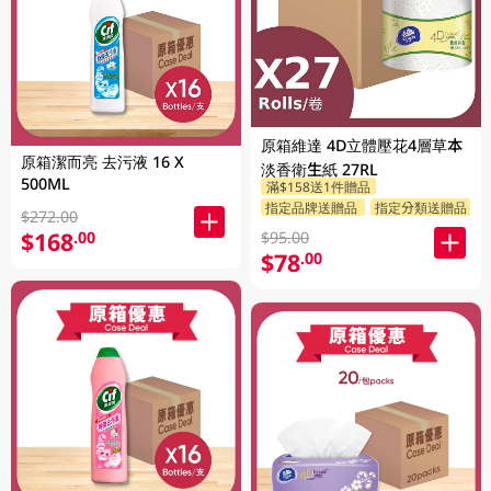
原箱維達 4D立體壓花4層草本
原箱潔而亮 去污液 16 X
淡香衛生紙 27RL
500ML
滿$158送1件贈品
指定品牌送贈品
指定分類送贈品
$272.00
$168
.00
$95.00
$78
.00