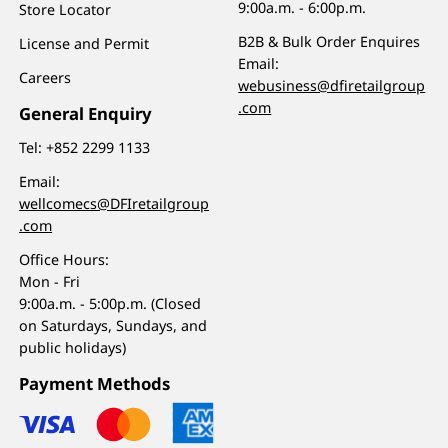
9:00a.m. - 6:00p.m.
Store Locator
B2B & Bulk Order Enquires
License and Permit
Email:
Careers
webusiness@dfiretailgroup
.com
General Enquiry
Tel:
+852 2299 1133
Email:
wellcomecs@DFIretailgroup
.com
Office Hours:
Mon - Fri
9:00a.m. - 5:00p.m. (Closed
on Saturdays, Sundays, and
public holidays)
Payment Methods