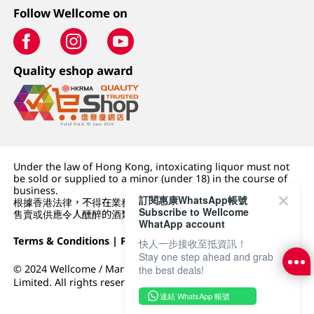
Follow Wellcome on
Quality eshop award
Under the law of Hong Kong, intoxicating liquor must not
be sold or supplied to a minor (under 18) in the course of
business.
訂閱惠康WhatsApp帳號
根據香港法律，不得在業務過程中，向未成年人 (18 歲以下人士)
Subscribe to Wellcome
售賣或供應令人醺醉的酒類。
WhatApp account
Terms & Conditions
|
Privacy Policy
|
DFI Retail Group
快人一步接收至抵資訊！
Stay one step ahead and grab
© 2024 Wellcome / Market Place. The Dairy Farm Company
the best deals!
Limited. All rights reserved.
連結 WhatsApp 帳號