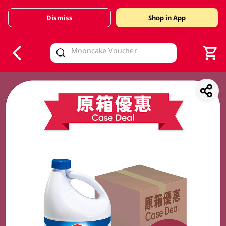
Dismiss
Shop in App
V
alid Until 30 June 2026