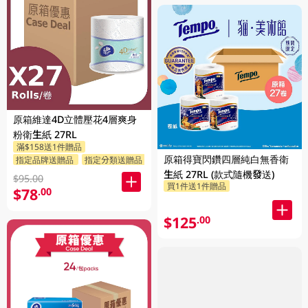
原箱維達4D立體壓花4層爽身
粉衛生紙 27RL
滿$158送1件贈品
原箱得寶閃鑽四層純白無香衛
指定品牌送贈品
指定分類送贈品
生紙 27RL (款式隨機發送)
$95.00
買1件送1件贈品
$78
.00
$125
.00