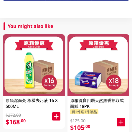
You might also like
原箱潔而亮 檸檬去污液 16 X
原箱得寶四層天然無香抽取式
500ML
面紙 18PK
買1件送1件贈品
$272.00
$168
.00
$125.00
$105
.00