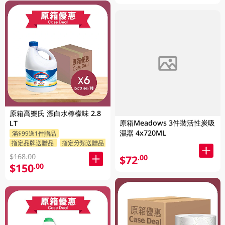
原箱高樂氏 漂白水檸檬味 2.8
原箱Meadows 3件裝活性炭吸
LT
濕器 4x720ML
滿$99送1件贈品
指定品牌送贈品
指定分類送贈品
$168.00
$72
.00
$150
.00