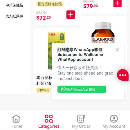
$80.00
指定品牌送贈品
$79
中式保健品
.90
$84.90
成人紙尿褲
$72
.20
訂閱惠康WhatsApp帳號
Subscribe to Wellcome
WhatApp account
Blackmores 活性鈣
快人一步接收至抵資訊！
60PC
Stay one step ahead and grab
馬百良秋梨潤喉蜜 (便
the best deals!
買
利裝) 18ml
連結 WhatsApp 帳號
$164
2件$68
.90
$55.00
$36
.00
Home
Categories
My Order
My Account