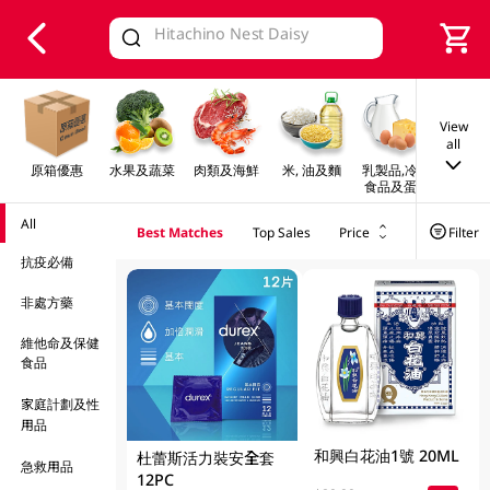
V
alid Until 30 June 2026
View
all
原箱優惠
水果及蔬菜
肉類及海鮮
米, 油及麵
乳製品,冷凍
早餐及
食品及蛋類
All
Best Matches
Top Sales
Price
Filter
抗疫必備
非處方藥
維他命及保健
食品
家庭計劃及性
用品
和興白花油1號 20ML
杜蕾斯活力裝安全套
急救用品
12PC