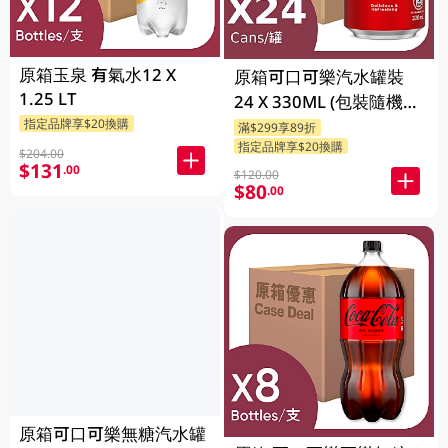
原箱玉泉 有氣水12 X
原箱可口可樂汽水罐裝
1.25 LT
24 X 330ML (包裝隨機發
送)
指定品牌享$20換購
滿$299享89折
指定品牌享$20換購
$204.00
$131
.00
$120.00
$80
.00
原箱可口可樂無糖汽水罐