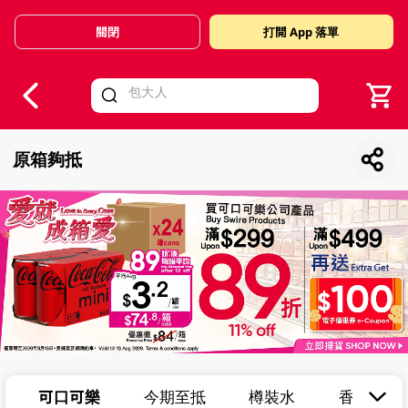
關閉
打開 App 落單
V
alid Until 30 June 2026
原箱夠抵
可口可樂
今期至抵
樽裝水
香檳及汽