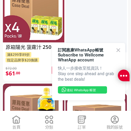
原箱陽光 菠蘿汁 250 ML
訂閱惠康WhatsApp帳號
Subscribe to Wellcome
滿$299享89折
原箱陽光 橙汁 250 ML
WhatApp account
指定品牌享$20換購
滿$299享89折
快人一步接收至抵資訊！
$72.00
指定品牌享$20換購
$61
.00
Stay one step ahead and grab
$72.00
the best deals!
$61
.00
連結 WhatsApp 帳號
首頁
分類
訂單
我的賬號