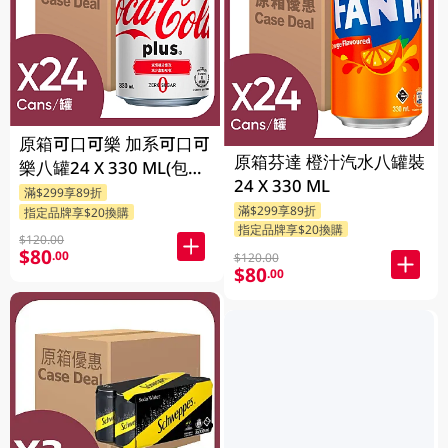
原箱可口可樂 加系可口可
原箱芬達 橙汁汽水八罐裝
樂八罐24 X 330 ML(包裝
24 X 330 ML
隨機發送)
滿$299享89折
滿$299享89折
指定品牌享$20換購
指定品牌享$20換購
$120.00
$80
.00
$120.00
$80
.00