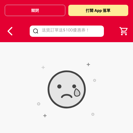
關閉
打開 App 落單
V
alid Until 30 June 2026