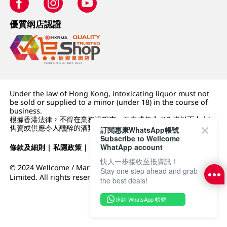
優質纲店認證
Under the law of Hong Kong, intoxicating liquor must not
be sold or supplied to a minor (under 18) in the course of
business.
根據香港法律，不得在業務過程中，向未成年人 (18 歲以下人士)
售賣或供應令人醺醉的酒類。
訂閱惠康WhatsApp帳號
Subscribe to Wellcome
WhatApp account
條款及細則
|
私隱政策
|
DFI零售集團
快人一步接收至抵資訊！
© 2024 Wellcome / Market Place. The Dairy Farm Company
Stay one step ahead and grab
Limited. All rights reserved.
the best deals!
連結 WhatsApp 帳號