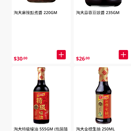
淘大麻辣點煮醬 220GM
淘大蒜蓉豆豉醬 235GM
$30
$26
.00
.00
淘大特級蠔油 555GM (包裝隨
淘大金標生抽 250ML