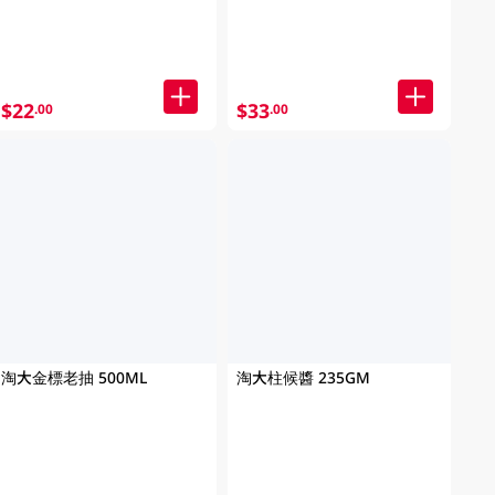
$22
$33
.00
.00
淘大金標老抽 500ML
淘大柱候醬 235GM