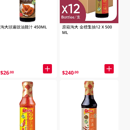
淘大頭遍豉油雞汁 450ML
原箱淘大 金標生抽12 X 500
ML
$26
$240
.00
.00