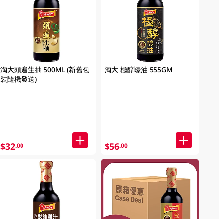
淘大頭遍生抽 500ML (新舊包
淘大 極醇蠔油 555GM
裝隨機發送)
$32
$56
.00
.00