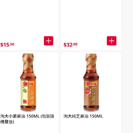
$15
$32
.50
.00
淘大小蘑麻油 150ML (包裝隨
淘大純芝麻油 150ML
機發放)