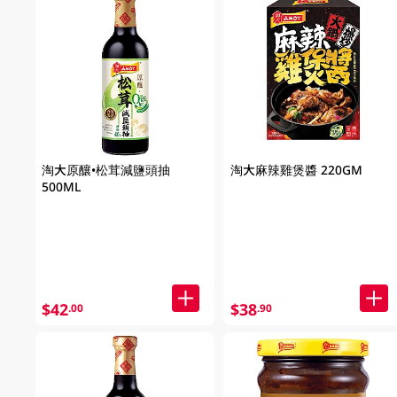
淘大原釀•松茸減鹽頭抽
淘大麻辣雞煲醬 220GM
500ML
$42
$38
.00
.90