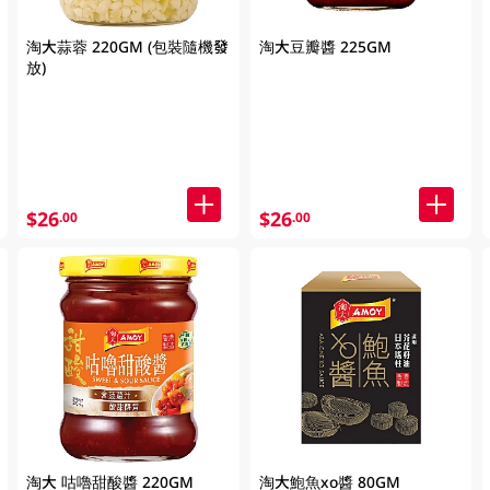
淘大蒜蓉 220GM (包裝隨機發
淘大豆瓣醬 225GM
放)
$26
$26
.00
.00
淘大 咕嚕甜酸醬 220GM
淘大鮑魚xo醬 80GM