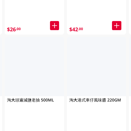
$26
$42
.00
.00
淘大頭遍減鹽老抽 500ML
淘大港式車仔風味醬 220GM