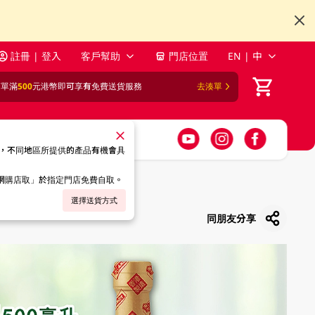
註冊 | 登入
客戶幫助
門店位置
EN | 中
訂單滿
500
元港幣即可享有免費送貨服務
去湊單
，不同地區所提供的產品有機會具
「網購店取」於指定門店免費自取。
選擇送貨方式
同朋友分享