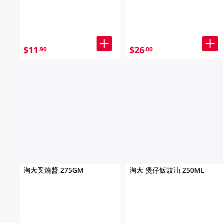
$11
$26
.90
.00
淘大叉燒醬 275GM
淘大 煲仔飯豉油 250ML