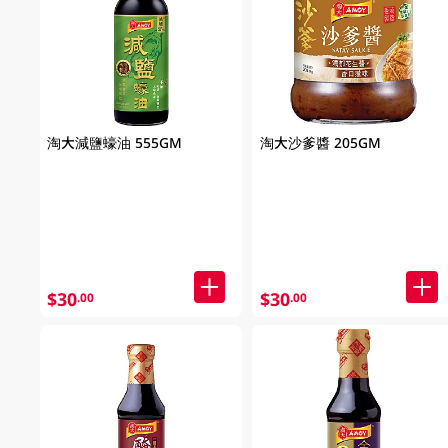
淘大減鹽蠔油 555GM
淘大沙爹醬 205GM
$30
$30
.00
.00