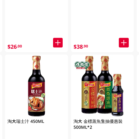
$26
$38
.00
.90
淘大瑞士汁 450ML
淘大 金標蒸魚生抽優惠裝
500ML*2