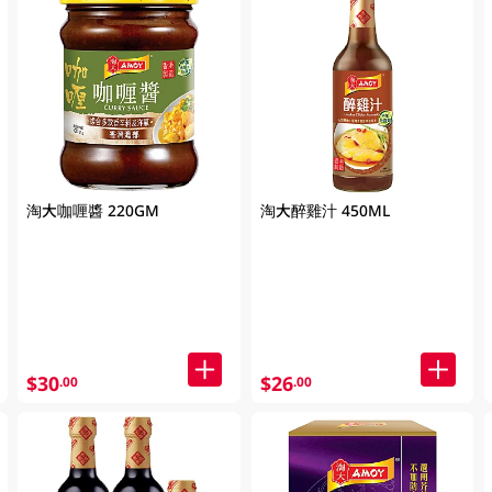
淘大咖喱醬 220GM
淘大醉雞汁 450ML
$30
$26
.00
.00