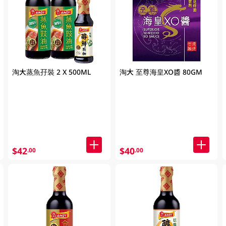
淘大蒸魚孖裝 2 X 500ML
淘大 至尊海皇XO醬 80GM
$42
$40
.00
.00