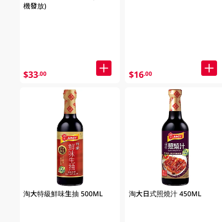
機發放)
$33
$16
.00
.00
淘大特級鮮味生抽 500ML
淘大日式照燒汁 450ML