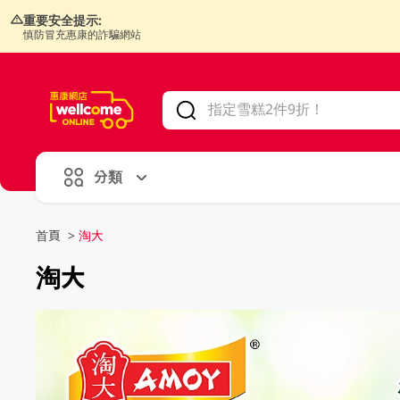
重要安全提示:
慎防冒充惠康的詐騙網站
V
alid Until 30 June 2026
分類
首頁
>
淘大
淘大