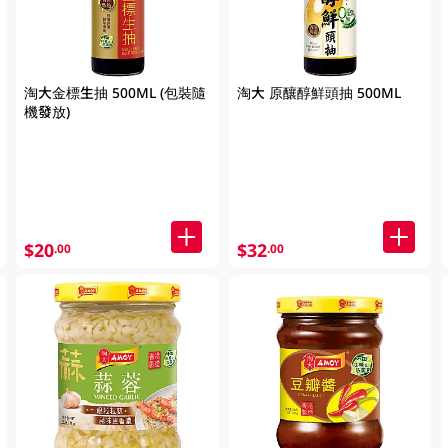
淘大金標生抽 500ML (包裝隨
淘大 原釀醇鮮頭抽 500ML
機發放)
$20
$32
.00
.00