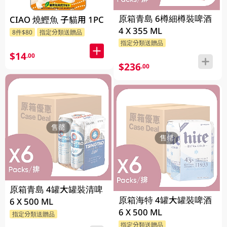
原箱青島 6樽細樽裝啤酒
CIAO 燒鰹魚 子貓用 1PC
4 X 355 ML
8件$80
指定分類送贈品
指定分類送贈品
$14
.00
$236
.00
售罄
售罄
原箱青島 4罐大罐裝清啤
原箱海特 4罐大罐裝啤酒
6 X 500 ML
6 X 500 ML
指定分類送贈品
指定分類送贈品