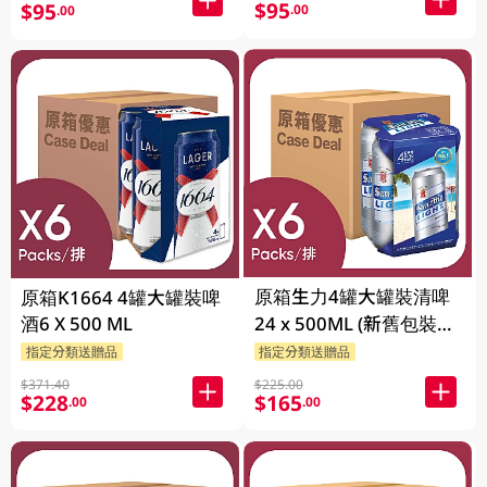
$95
$95
.00
.00
原箱生力4罐大罐裝清啤
原箱K1664 4罐大罐裝啤
酒6 X 500 ML
24 x 500ML (新舊包裝隨
機發貨)
指定分類送贈品
指定分類送贈品
$371.40
$225.00
$228
$165
.00
.00