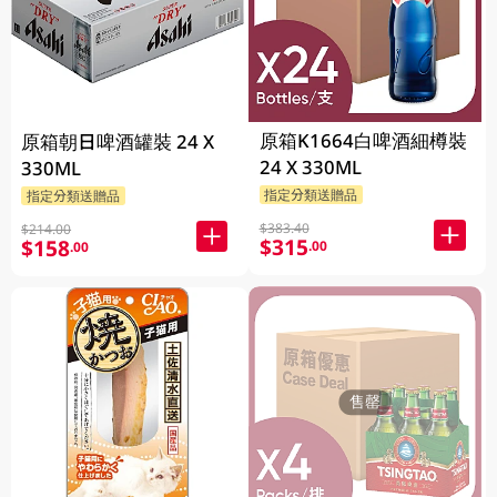
原箱K1664白啤酒細樽裝
原箱朝日啤酒罐裝 24 X
24 X 330ML
330ML
指定分類送贈品
指定分類送贈品
$383.40
$214.00
$315
$158
.00
.00
售罄