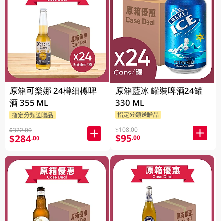
原箱可樂娜 24樽細樽啤
原箱藍冰 罐裝啤酒24罐
酒 355 ML
330 ML
指定分類送贈品
指定分類送贈品
$108.00
$322.00
$95
$284
.00
.00