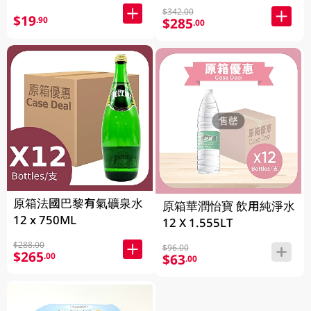
$342.00
$19
.90
$285
.00
售罄
原箱法國巴黎有氣礦泉水
原箱華潤怡寶 飲用純淨水
12 x 750ML
12 X 1.555LT
$288.00
$96.00
$265
.00
$63
.00