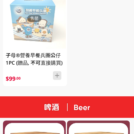
售罄
子母®營養早餐兵團公仔
1PC (贈品, 不可直接購買)
$99
.00