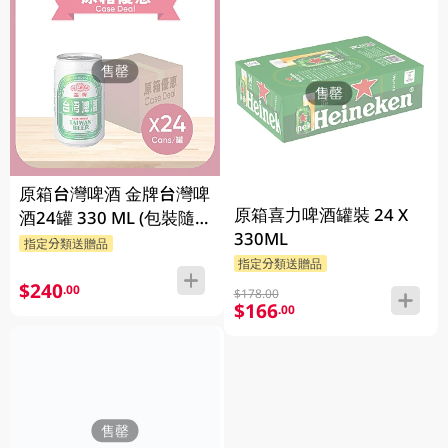
售罄
售罄
原箱台灣啤酒 金牌台灣啤
原箱喜力啤酒罐裝 24 X
酒24罐 330 ML (包裝隨
330ML
機發放)
指定分類送贈品
指定分類送贈品
$240
.00
$178.00
$166
.00
售罄