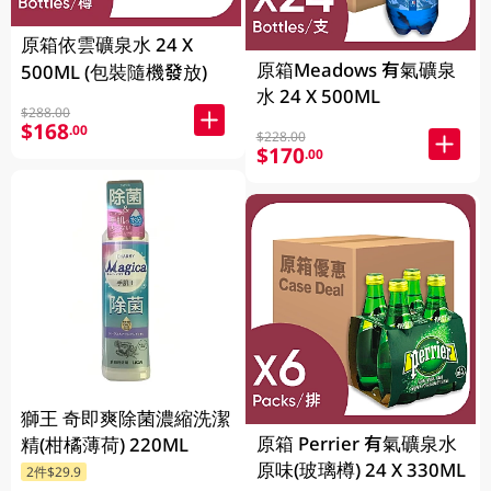
原箱依雲礦泉水 24 X
原箱Meadows 有氣礦泉
500ML (包裝隨機發放)
水 24 X 500ML
$288.00
$168
.00
$228.00
$170
.00
獅王 奇即爽除菌濃縮洗潔
原箱 Perrier 有氣礦泉水
精(柑橘薄荷) 220ML
原味(玻璃樽) 24 X 330ML
2件$29.9