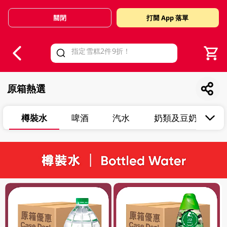
關閉
打開 App 落單
V
alid Until 30 June 2026
原箱熱選
樽裝水
啤酒
汽水
奶類及豆奶類飲品