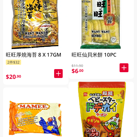
旺旺厚燒海苔 8 X 17GM
旺旺仙貝米餅 10PC
2件$32
$11.90
$6
.00
$20
.90