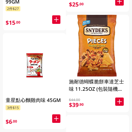
99GM
$25
.00
2件$27
$15
.00
施耐德蝴蝶脆餅車達芝士
味 11.25OZ (包裝隨機發
放)
童星點心麵雞肉味 45GM
$44.00
$39
.90
3件$15
$6
.00