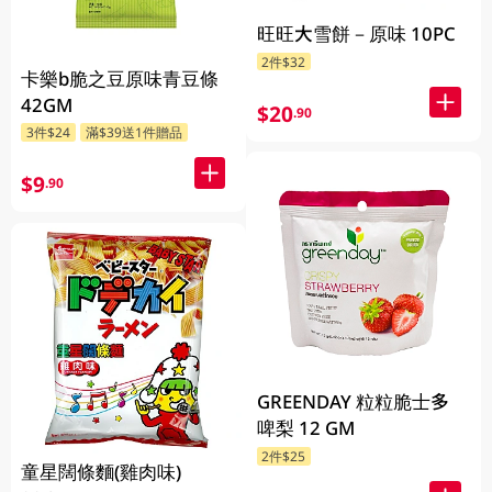
旺旺大雪餅－原味 10PC
2件$32
卡樂b脆之豆原味青豆條
42GM
$20
.90
3件$24
滿$39送1件贈品
$9
.90
GREENDAY 粒粒脆士多
啤梨 12 GM
2件$25
童星闊條麵(雞肉味)