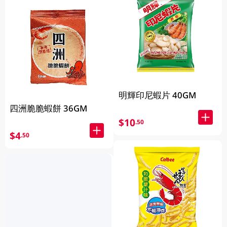
明輝印尼蝦片 40GM
四洲脆脆蝦餅 36GM
$10
.50
$4
.50