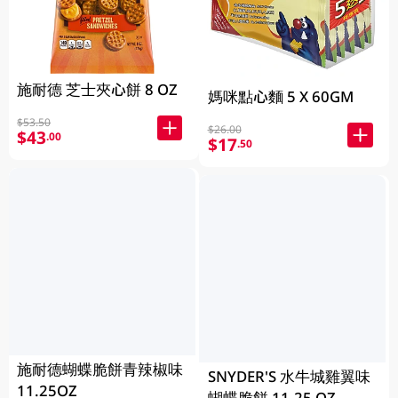
施耐德 芝士夾心餅 8 OZ
媽咪點心麵 5 X 60GM
$53.50
$26.00
$43
.00
$17
.50
施耐德蝴蝶脆餅青辣椒味
SNYDER'S 水牛城雞翼味
11.25OZ
蝴蝶脆餅 11.25 OZ