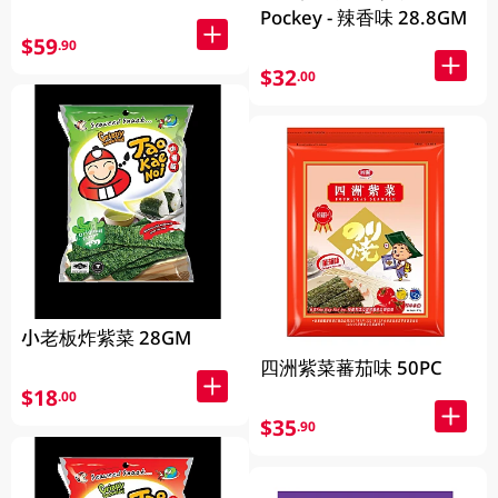
Pockey - 辣香味 28.8GM
$59
.90
$32
.00
小老板炸紫菜 28GM
四洲紫菜蕃茄味 50PC
$18
.00
$35
.90