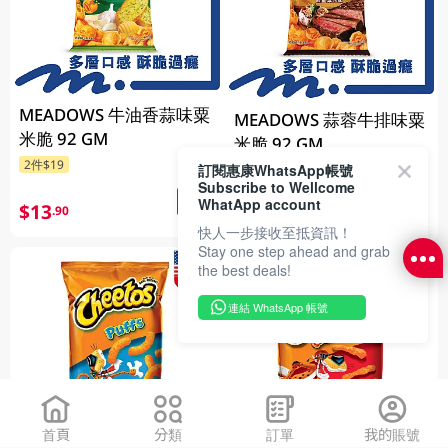
MEADOWS 牛油香蒜味粟
MEADOWS 蒜蓉牛排味粟
米脆 92 GM
米脆 92 GM
2件$19
訂閱惠康WhatsApp帳號
2件$19
Subscribe to Wellcome
WhatApp account
$13
.90
$13
.90
快人一步接收至抵資訊！
Stay one step ahead and grab
the best deals!
連結 WhatsApp 帳號
首頁
分類
訂單
我的賬號