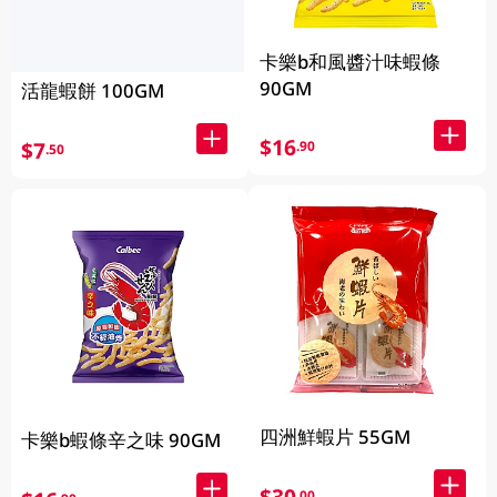
卡樂b和風醬汁味蝦條
90GM
活龍蝦餅 100GM
$16
$7
.90
.50
四洲鮮蝦片 55GM
卡樂b蝦條辛之味 90GM
.00