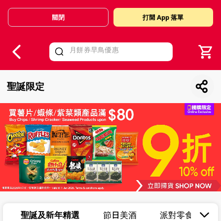
關閉
打開 App 落單
V
alid Until 30 June 2026
聖誕限定
聖誕及新年精選
節日美酒
派對零食