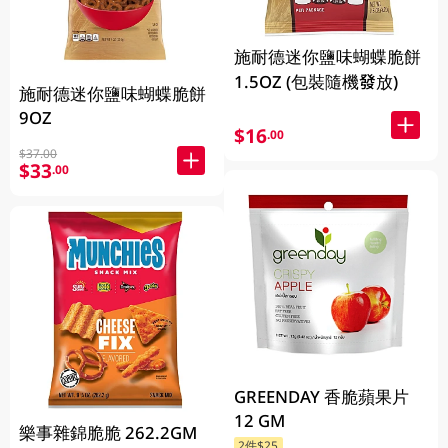
施耐德迷你鹽味蝴蝶脆餅
1.5OZ (包裝隨機發放)
施耐德迷你鹽味蝴蝶脆餅
9OZ
$16
.00
$37.00
$33
.00
GREENDAY 香脆蘋果片
12 GM
樂事雜錦脆脆 262.2GM
2件$25