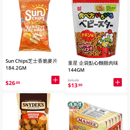
Sun Chips芝士香脆麥片
童星 企袋點心麵雞肉味
184.2GM
144GM
$25.00
$26
.00
$13
.90