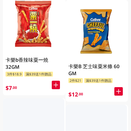
卡樂b香辣味粟一燒
卡樂B 芝士味粟米條 60
32GM
GM
3件$18.9
滿$39送1件贈品
2件$21
滿$39送1件贈品
$7
.00
$12
.00