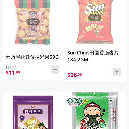
售罄
售罄
Sun Chips田園香脆麥片
天乃屋歌舞伎揚米果59G
184.2GM
$18.90
$11
.90
$26
.00