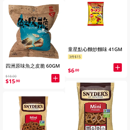
童星點心麵炒麵味 41GM
3件$15
四洲原味魚之皮脆 60GM
$6
.00
$18.00
$15
.90