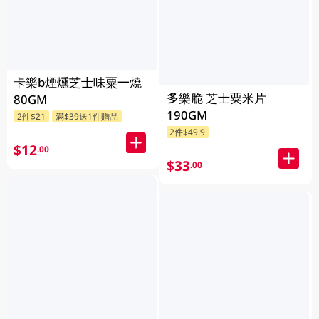
卡樂b煙燻芝士味粟一燒
多樂脆 芝士粟米片
80GM
190GM
2件$21
滿$39送1件贈品
2件$49.9
$12
.00
$33
.00