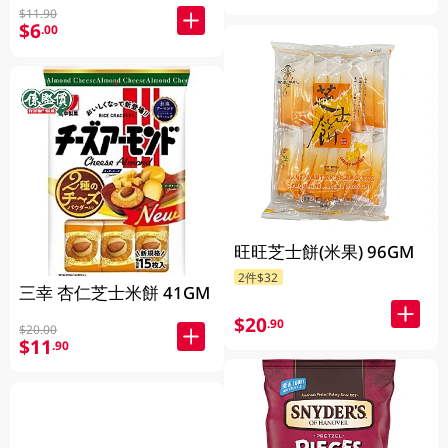
$11.90
$6
.00
旺旺芝士餅(米果) 96GM
2件$32
三幸 杏仁芝士米餅 41GM
$20
.90
$20.00
$11
.90