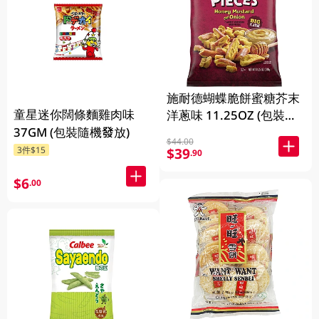
施耐德蝴蝶脆餅蜜糖芥末
童星迷你闊條麵雞肉味
洋蔥味 11.25OZ (包裝隨
37GM (包裝隨機發放)
機發放)
$44.00
3件$15
$39
.90
$6
.00