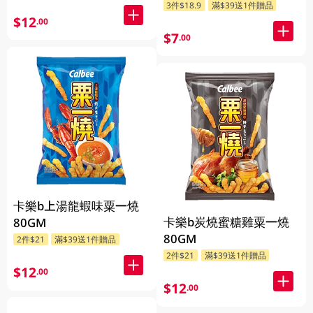
3件$18.9
滿$39送1件贈品
$12
.00
$7
.00
卡樂b上湯龍蝦味粟一燒
卡樂b炭燒蜜糖雞粟一燒
80GM
80GM
2件$21
滿$39送1件贈品
2件$21
滿$39送1件贈品
$12
.00
$12
.00