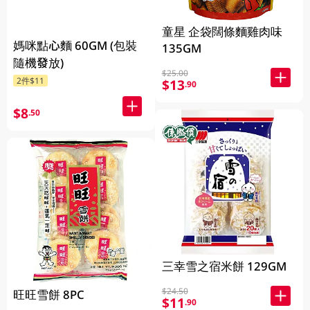
童星 企袋闊條麵雞肉味
媽咪點心麵 60GM (包裝
135GM
隨機發放)
$25.00
2件$11
$13
.90
$8
.50
三幸雪之宿米餅 129GM
$24.50
旺旺雪餅 8PC
$11
.90