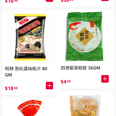
$30
$16
.90
四洲紫菜蝦餅 36GM
明輝 黑松露味蝦片 80
GM
$4
.50
$18
.00