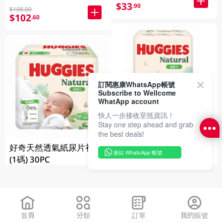
$33
.90
$108.00
$102
.60
訂閱惠康WhatsApp帳號
Subscribe to Wellcome
WhatApp account
快人一步接收至抵資訊！
Stay one step ahead and grab
the best deals!
好奇天然透氣紙尿片(大
好奇天然透氣紙尿片初生
碼) 40PC
連結 WhatsApp 帳號
(1碼) 30PC
$121
.00
$50
.00
首頁
分類
訂單
我的賬號