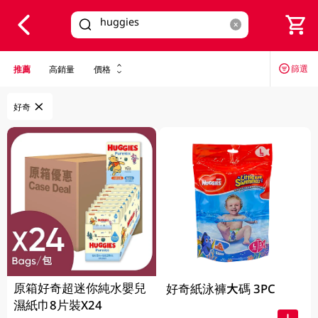
V
alid Until 30 June 2026
篩選
推薦
高銷量
價格
好奇
原箱好奇超迷你純水嬰兒
好奇紙泳褲大碼 3PC
濕紙巾8片裝X24