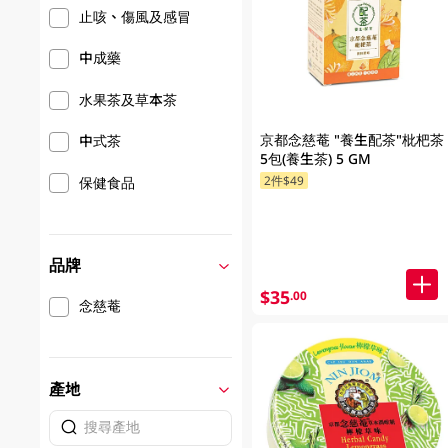
止咳、傷風及感冒
中成藥
水果茶及草本茶
京都念慈菴 "養生配茶"枇杷茶
中式茶
5包(養生茶) 5 GM
2件$49
保健食品
品牌
$35
.00
念慈菴
產地