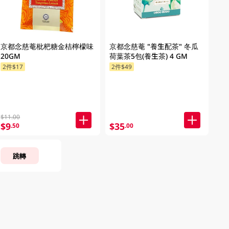
京都念慈菴枇杷糖金桔檸檬味
京都念慈菴 "養生配茶" 冬瓜
20GM
荷葉茶5包(養生茶) 4 GM
2件$17
2件$49
$11.00
$9
$35
.50
.00
跳轉