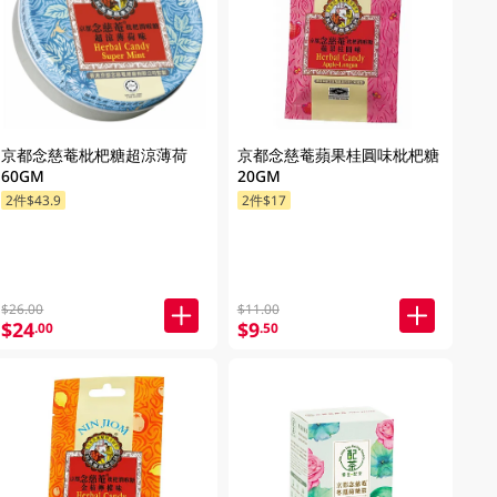
京都念慈菴枇杷糖超涼薄荷
京都念慈菴蘋果桂圓味枇杷糖
60GM
20GM
2件$43.9
2件$17
$26.00
$11.00
$24
$9
.00
.50