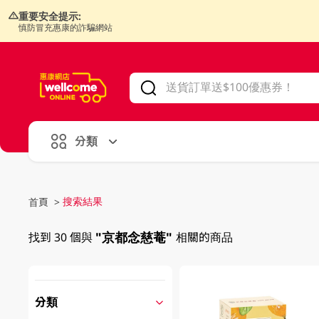
重要安全提示:
慎防冒充惠康的詐騙網站
V
alid Until 30 June 2026
分類
搜索結果
首頁
>
"京都念慈菴"
找到 30 個與
相關的商品
分類