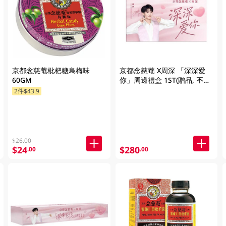
京都念慈菴枇杷糖烏梅味
京都念慈菴 X周深 「深深愛
60GM
你」周邊禮盒 1ST(贈品, 不可
直接購買)
2件$43.9
$26.00
$24
$280
.00
.00