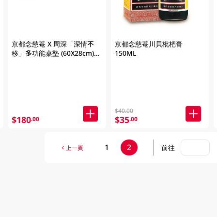
京都念慈菴 X 周深「深情不
京都念慈菴川貝枇杷膏
移」多功能桌墊 (60X28cm)
150ML
(贈品, 不可直接購買)
$40.00
$180
$35
.00
.00
1
2
前往
上一頁