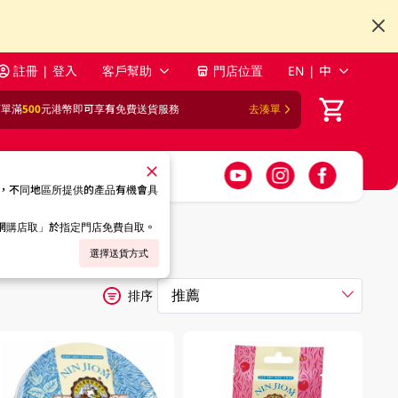
註冊 | 登入
客戶幫助
門店位置
EN | 中
訂單滿
500
元港幣即可享有免費送貨服務
去湊單
，不同地區所提供的產品有機會具
「網購店取」於指定門店免費自取。
選擇送貨方式
排序