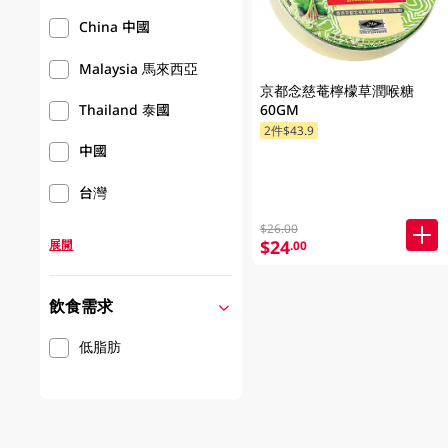
China 中國
Malaysia 馬來西亞
京都念慈菴檸檬草潤喉糖
60GM
Thailand 泰國
2件$43.9
中國
台灣
$26.00
$24
展開
.00
飲食需求
低脂肪