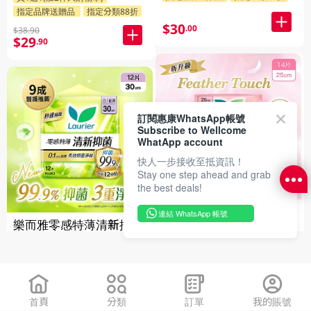
指定品牌送贈品
指定分類88折
$30
.00
$38.90
$29
.90
訂閱惠康WhatsApp帳號
Subscribe to Wellcome
WhatApp account
快人一步接收至抵資訊！
Stay one step ahead and grab
the best deals!
樂而雅
連結 WhatsApp 帳號
樂而雅零感特薄清新抑菌
feathertouch25Cm
日/夜用(30cm) 12pcs
14PC
指定品牌送贈品
指定分類88折
買1送1(加2件入購物車)
指定品牌送贈品
指定分類88折
$30
.00
$38.90
首頁
分類
訂單
我的賬號
$29
.90