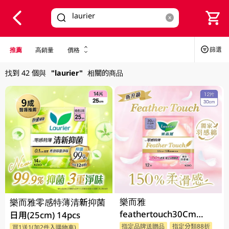
V
alid Until 30 June 2026
篩選
推薦
高銷量
價格
找到 42 個與
"laurier"
相關的商品
樂而雅
樂而雅零感特薄清新抑菌
feathertouch30Cm
日用(25cm) 14pcs
12PC
指定品牌送贈品
指定分類88折
買1送1(加2件入購物車)