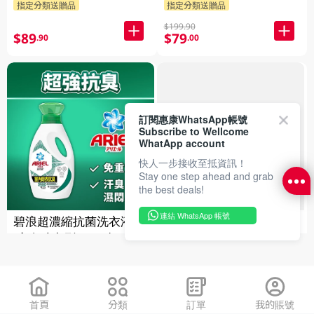
指定分類送贈品
指定分類送贈品
$199.90
$89
$79
.90
.00
訂閱惠康WhatsApp帳號
Subscribe to Wellcome
FAILED
WhatApp account
快人一步接收至抵資訊！
Stay one step ahead and grab
the best deals!
連結 WhatsApp 帳號
碧浪超濃縮抗菌洗衣液
ARIEL超濃縮抗菌抗蟎洗
(室內晾衣型) 800克
衣液 800g
指定分類送贈品
指定分類送贈品
$49.90
$49.90
$30
$30
.00
.00
首頁
分類
訂單
我的賬號