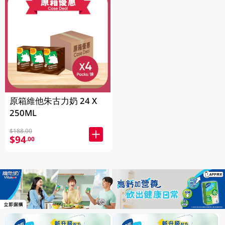
原箱維他朱古力奶 24 X
250ML
$188.00
$94
.00