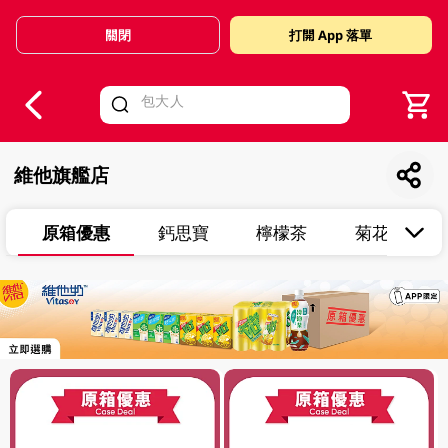
關閉
打開 App 落單
V
alid Until 30 June 2026
維他旗艦店
原箱優惠
鈣思寶
檸檬茶
菊花茶