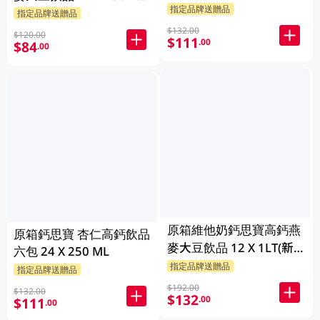
指定品牌送贈品
(新舊包裝隨機發貨)
指定品牌送贈品
$132.00
$120.00
$111
.00
$84
.00
原箱維他奶鈣思寶高鈣燕
原箱鈣思寶 杏仁高鈣飲品
麥大豆飲品 12 X 1LT(新
六包 24 X 250 ML
舊包裝隨機發貨)
指定品牌送贈品
指定品牌送贈品
$192.00
$132.00
$132
.00
$111
.00