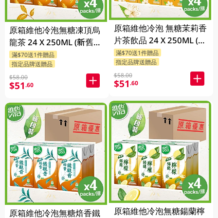
原箱維他冷泡 無糖茉莉香
原箱維他冷泡無糖凍頂烏
片茶飲品 24 X 250ML (新
龍茶 24 X 250ML (新舊包
舊包裝隨機發貨)
滿$70送1件贈品
裝隨機發貨)
滿$70送1件贈品
指定品牌送贈品
指定品牌送贈品
$58.00
$58.00
$51
.60
$51
.60
原箱維他冷泡無糖鍚蘭檸
原箱維他冷泡無糖焙香鐵