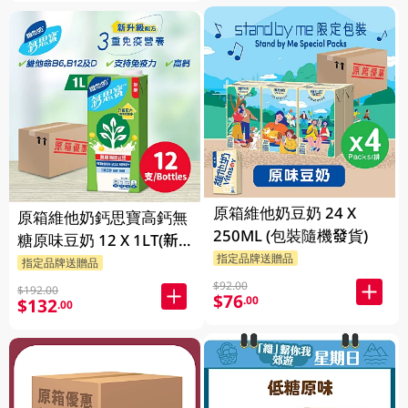
原箱維他奶豆奶 24 X
原箱維他奶鈣思寶高鈣無
250ML (包裝隨機發貨)
糖原味豆奶 12 X 1LT(新
指定品牌送贈品
舊包裝隨機發貨)
指定品牌送贈品
$92.00
$192.00
$76
.00
$132
.00