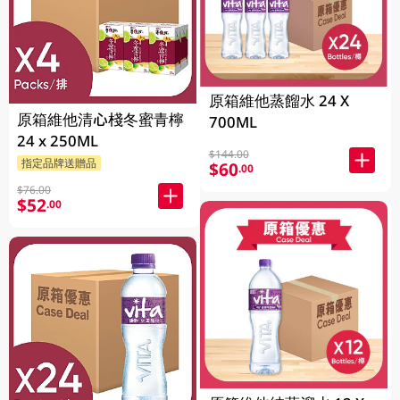
原箱維他蒸餾水 24 X
原箱維他清心棧冬蜜青檸
700ML
24 x 250ML
$144.00
指定品牌送贈品
$60
.00
$76.00
$52
.00