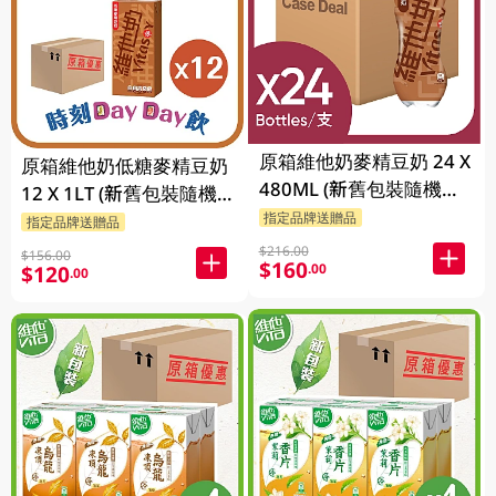
原箱維他奶麥精豆奶 24 X
原箱維他奶低糖麥精豆奶
480ML (新舊包裝隨機發
12 X 1LT (新舊包裝隨機
貨)
指定品牌送贈品
發貨)
指定品牌送贈品
$216.00
$156.00
$160
.00
$120
.00