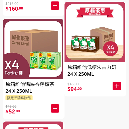
$216.00
$160
.00
原箱維他低糖朱古力奶
24 X 250ML
原箱維他鴨屎香檸檬茶
$188.00
$94
.00
24 X 250ML
指定品牌送贈品
$76.00
$52
.00