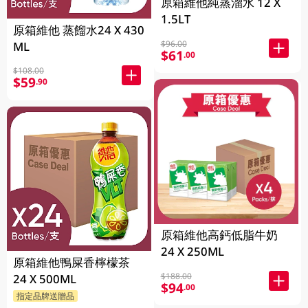
原箱維他純蒸溜水 12 X
1.5LT
原箱維他 蒸餾水24 X 430
$96.00
ML
$61
.00
$108.00
$59
.90
原箱維他高鈣低脂牛奶
24 X 250ML
原箱維他鴨屎香檸檬茶
$188.00
24 X 500ML
$94
.00
指定品牌送贈品