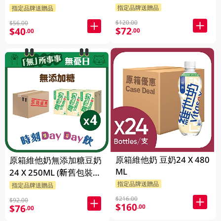
指定品牌送贈品
指定品牌送贈品
$120.00
$56.00
$72
$40
.00
.00
原箱維他奶 豆奶24 X 480
原箱維他奶無添加糖豆奶
ML
24 X 250ML (新舊包裝隨
機發貨)
指定品牌送贈品
指定品牌送贈品
$216.00
$92.00
$160
$76
.00
.00