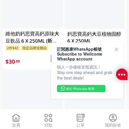
維他奶鈣思寶高鈣原味大
鈣思寶高鈣大豆植物固醇
豆飲品 6 X 250ML (新舊
6 X 250ML
包裝隨機發貨) 6 X
2件$54
指定品牌送贈品
2件$42
指定品牌送贈品
訂閱惠康WhatsApp帳號
Subscribe to Wellcome
250ML
WhatApp account
$33
$30
.00
.00
快人一步接收至抵資訊！
Stay one step ahead and grab
the best deals!
連結 WhatsApp 帳號
首頁
分類
訂單
我的賬號