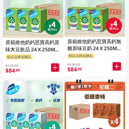
原箱維他奶鈣思寶高鈣無
原箱維他奶鈣思寶高鈣原
糖原味豆奶 24 X 250ML
味大豆飲品 24 X 250ML
(新舊包裝隨機發貨)
指定品牌送贈品
(新舊包裝隨機發貨)
指定品牌送贈品
$120.00
$120.00
$84
.00
$84
.00