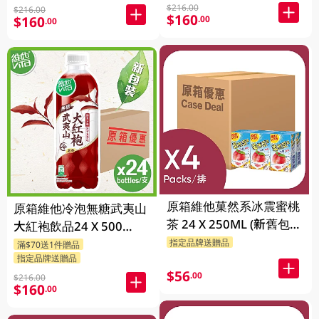
$216.00
$216.00
$160
$160
.00
.00
原箱維他菓然系冰震蜜桃
原箱維他冷泡無糖武夷山
茶 24 X 250ML (新舊包裝
大紅袍飲品24 X 500
隨機發貨)
ML(新舊包裝隨機發貨)
指定品牌送贈品
滿$70送1件贈品
指定品牌送贈品
$56
.00
$216.00
$160
.00