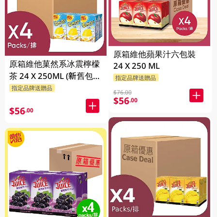
原箱維他蘋果汁六包裝
原箱維他菓然系冰震檸檬
24 X 250 ML
茶 24 X 250ML (新舊包裝
指定品牌送贈品
隨機發貨)
指定品牌送贈品
$76.00
$56
.00
$56
.00