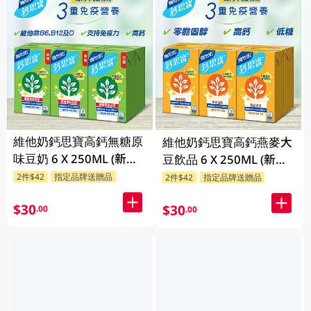
維他奶鈣思寶高鈣無糖原
維他奶鈣思寶高鈣燕麥大
味豆奶 6 X 250ML (新舊
豆飲品 6 X 250ML (新舊
包裝隨機發貨)
包裝隨機發貨)
2件$42
指定品牌送贈品
2件$42
指定品牌送贈品
$30
$30
.00
.00