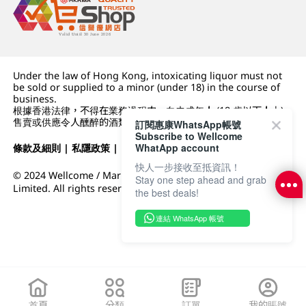
Under the law of Hong Kong, intoxicating liquor must not
be sold or supplied to a minor (under 18) in the course of
business.
根據香港法律，不得在業務過程中，向未成年人 (18 歲以下人士)
售賣或供應令人醺醉的酒類。
訂閱惠康WhatsApp帳號
Subscribe to Wellcome
WhatApp account
條款及細則
|
私隱政策
|
DFI零售集團
快人一步接收至抵資訊！
© 2024 Wellcome / Market Place. The Dairy Farm Company
Stay one step ahead and grab
Limited. All rights reserved.
the best deals!
連結 WhatsApp 帳號
首頁
分類
訂單
我的賬號