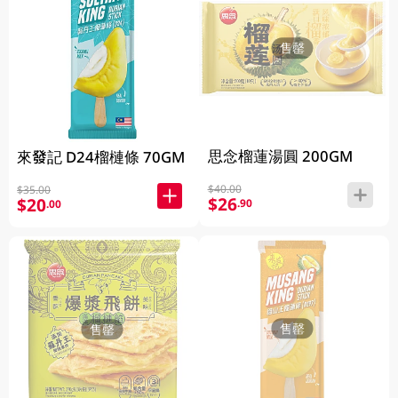
售罄
思念榴蓮湯圓 200GM
來發記 D24榴槤條 70GM
$40.00
$35.00
$26
$20
.90
.00
售罄
售罄