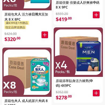
原箱倍樂 倍樂成人舒爽褲中碼
8 X 9PC
$559.20
原箱包大人 活力褲日用大至加
$419
.00
大 8 X 8PC
滿$399送1件贈品
指定品牌送贈品
$424.00
$320
.00
原箱添寧貼身活力褲男(中
碼) 4X9PC
$352.00
$278
.00
原箱包大人 成人紙尿片大碼 8