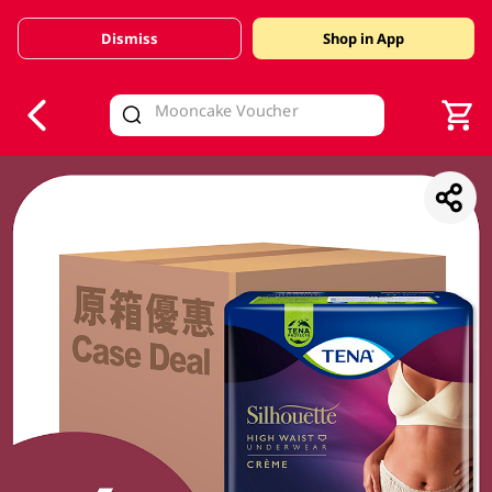
Dismiss
Shop in App
V
alid Until 30 June 2026