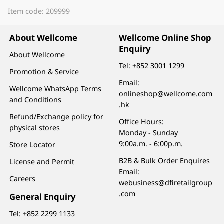
Item code: 209999
About Wellcome
Wellcome Online Shop
Enquiry
About Wellcome
Tel:
+852 3001 1299
Promotion & Service
Email:
Wellcome WhatsApp Terms
onlineshop@wellcome.com
and Conditions
.hk
Refund/Exchange policy for
Office Hours:
physical stores
Monday - Sunday
9:00a.m. - 6:00p.m.
Store Locator
B2B & Bulk Order Enquires
License and Permit
Email:
Careers
webusiness@dfiretailgroup
.com
General Enquiry
Tel:
+852 2299 1133