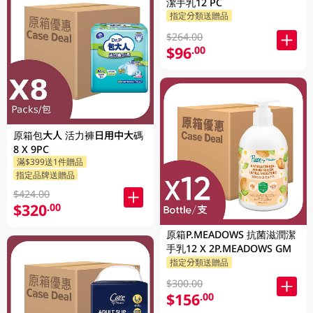
潔手乳12 PC
指定分類送贈品
$264.00
$96
.00
原箱包大人 活力褲日用中大碼
8 X 9PC
滿$399送1件贈品
指定品牌送贈品
$424.00
$320
.00
原箱P.MEADOWS 抗菌滋潤潔
手乳12 X 2P.MEADOWS GM
指定分類送贈品
$300.00
$156
.00