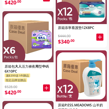
$420
.00
原箱添寧看護墊12X8PC
$444.00
$340
.00
原箱包大人活力褲夜用型中碼
6X10PC
滿$399送1件贈品
指定品牌送贈品
$528.00
$420
.00
原箱P.ESS.MEADOWS 山羊奶