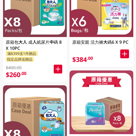
原箱包大人 成人紙尿片中碼 8
原箱安親 活力褲大碼6 X 9 PC
X 10PC
滿$399送1件贈品
$384
.00
指定品牌送贈品
$400.00
$260
.00