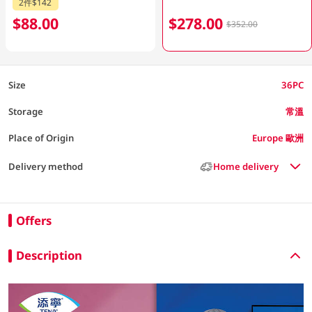
2件$142
$88.00
$278.00
$352.00
Size
36PC
Storage
常溫
Place of Origin
Europe 歐洲
Delivery method
Home delivery
Offers
Description