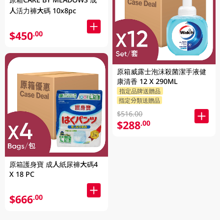
人活力褲大碼 10x8pc
$450
.00
原箱威露士泡沫殺菌潔手液健
康清香 12 X 290ML
指定品牌送贈品
指定分類送贈品
$516.00
$288
.00
原箱護身寶 成人紙尿褲大碼4
X 18 PC
$666
.00